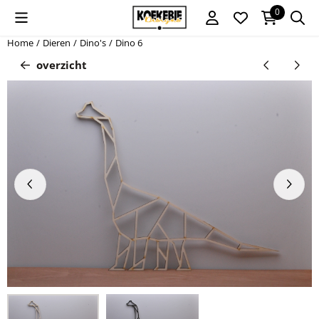
Cookievoorkeuren zijn momenteel gesloten.
0
Home
/
Dieren
/
Dino's
/
Dino 6
overzicht