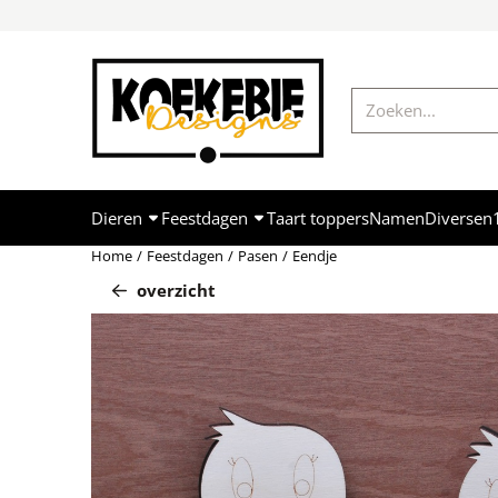
Cookievoorkeuren zijn momenteel gesloten.
Zoeken
Dieren
Feestdagen
Taart toppers
Namen
Diversen
Home
/
Feestdagen
/
Pasen
/
Eendje
overzicht